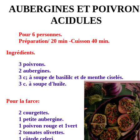
AUBERGINES ET POIVRON
ACIDULES
Pour 6 personnes.
Préparation/ 20 min -Cuisson 40 min.
Ingrédients.
3 poivrons.
2 aubergines.
3 c; à soupe de basililc et de menthe ciselés.
3 c. à soupe d'huile.
Pour la farce:
2 courgettes.
1 petite aubergine.
1 poivron rouge et 1vert
2 tomates olivettes.
1 côtede celeri.