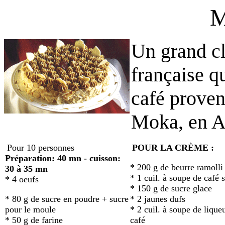
Un grand cl
française q
café provena
Moka, en A
Pour 10 personnes
POUR LA CRÈME :
Préparation: 40 mn - cuisson:
* 200 g de beurre ramolli
30 à 35 mn
* 1 cuil. à soupe de café 
* 4 oeufs
* 150 g de sucre glace
* 80 g de sucre en poudre + sucre
* 2 jaunes dufs
pour le moule
* 2 cuil. à soupe de lique
* 50 g de farine
café